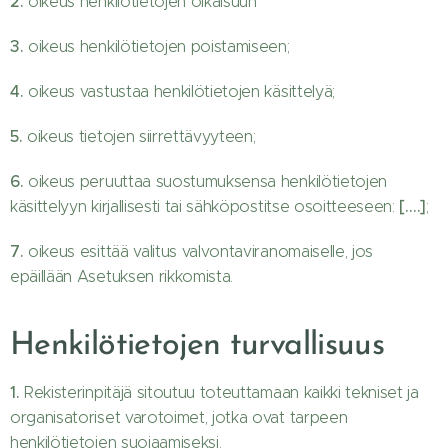
2.
oikeus henkilötietojen oikaisuun
3.
oikeus henkilötietojen poistamiseen;
4.
oikeus vastustaa henkilötietojen käsittelyä;
5.
oikeus tietojen siirrettävyyteen;
6.
oikeus peruuttaa suostumuksensa henkilötietojen
[….]
käsittelyyn kirjallisesti tai sähköpostitse osoitteeseen:
;
7.
oikeus esittää valitus valvontaviranomaiselle, jos
epäillään Asetuksen rikkomista.
Henkilötietojen turvallisuus
1.
Rekisterinpitäjä sitoutuu toteuttamaan kaikki tekniset ja
organisatoriset varotoimet, jotka ovat tarpeen
henkilötietojen suojaamiseksi.