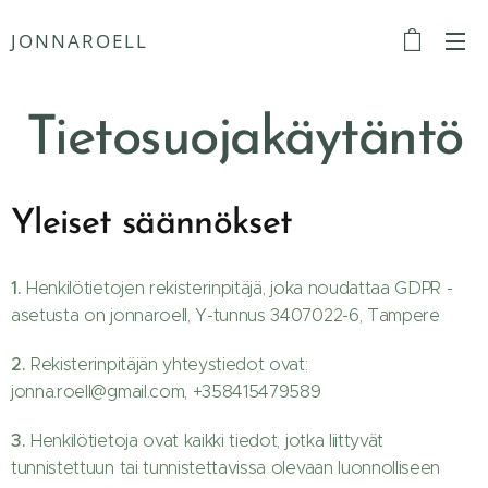
JONNAROELL
Tietosuojakäytäntö
Yleiset säännökset
1.
Henkilötietojen rekisterinpitäjä, joka noudattaa GDPR -
asetusta on jonnaroell, Y-tunnus 3407022-6, Tampere
2.
Rekisterinpitäjän yhteystiedot ovat:
jonna.roell@gmail.com, +358415479589
3.
Henkilötietoja ovat kaikki tiedot, jotka liittyvät
tunnistettuun tai tunnistettavissa olevaan luonnolliseen