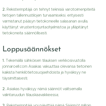
2.
Rekisterinpitäjä on tehnyt teknisiä varotoimenpiteitä
tietojen tallennustilojen turvaamiseksi, erityisesti
varmistanut pääsyn tietokoneelle salasanan avulla,
käyttänyt virustentorjuntaohjelmistoa ja ylläpitänyt
tietokoneita säännöllisesti.
Loppusäännökset
1.
Tekemällä sähköisen tilauksen verkkosivustolla
jonnaroell.com Asiakas vakuuttaa olevansa tietoinen
kaikista henkilötietosuojaehdoista ja hyväksyy ne
täysimittaisesti;
2.
Asiakas hyväksyy nämä säännöt valitsemalla
valintaruudun tilauskaavakkeessa;
3.
Rekisterinpitäjä voi päivittää nämä Säännöt milloin